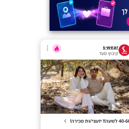
s-wear
קיבוץ סעד
4 לשעה!! יועצי/ות מכירה!