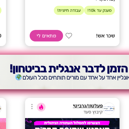
מענק עד 10k!
עבודה חיונית!
שכר אש!
60
מתאים לי
פעלטון/גרביטי
קיבוץ סעד