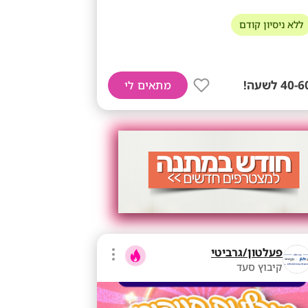
ללא ניסיון קודם
40- לשעה!
מתאים לי
פעלטון/גרביטי
קיבוץ סעד