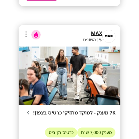
MAX
עין השופט
7K מענק - למוקד מחזיקי כרטיס בצפון!
מענק 7,000 ש"ח
כרטיס תן ביס