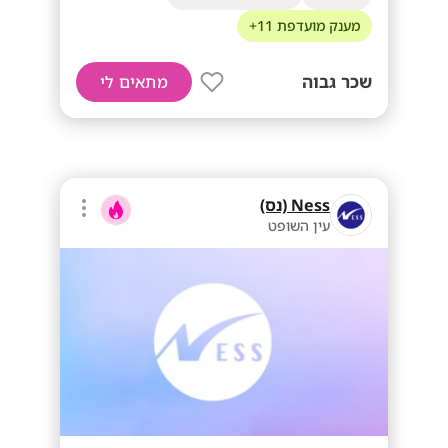
מענק מועדפת 11+
שכר גבוה
מתאים לי
Ness (נס)
עין השופט