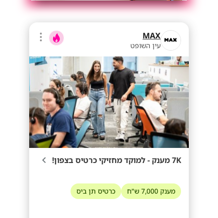
MAX
עין השופט
7K מענק - למוקד מחזיקי כרטיס בצפון!
מענק 7,000 ש"ח
כרטיס תן ביס