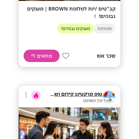
קב"טים /יות למלונות BROWN | מענקים
גבוהים!
מועדפת
מענקים גבוהים!
שכר אש
מתאים לי
טופ מרקטינג קידום ושיווק בע"מ
עין השופט