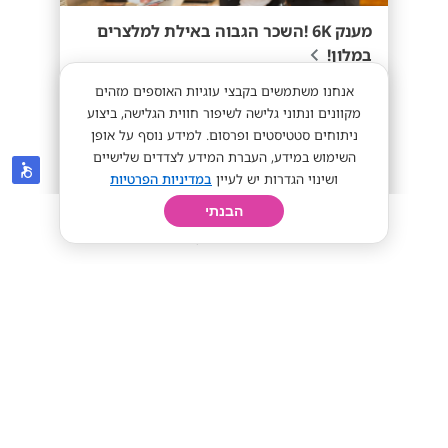
מענק 6K !השכר הגבוה באילת למלצרים
במלון!
אנחנו משתמשים בקבצי עוגיות האוספים מזהים
מועדפת
מענק 6K
מקוונים ונתוני גלישה לשיפור חווית הגלישה, ביצוע
ניתוחים סטטיסטים ופרסום. למידע נוסף על אופן
השימוש במידע, העברת המידע לצדדים שלישיים
ושינוי הגדרות יש לעיין
במדיניות הפרטיות
40+
מתאים לי
הבנתי
חיפוש
פרופיל
קורות חיים
יום בחיי
רשת מלונות אסטרל
עין השופט