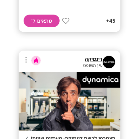
45+
מתאים לי
דינמיקה
עין השופט
הצטרפו לרשת דינמיקה- מענקים שווים!