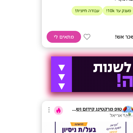
מענק עד 10k!
עבודה חיונית!
כר אש!
מתאים לי
טופ מרקטינג קידום ושיווק בע"מ
אריאל