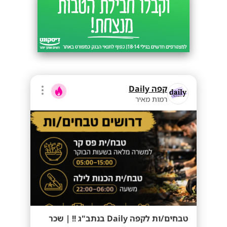
קפה Daily
רמות מאיר
טבחים/ות לקפה Daily בנתב"ג !! | שכר