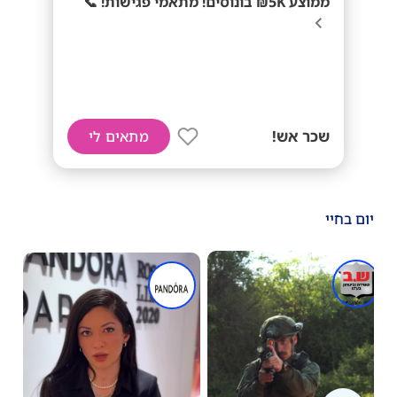
ממוצע 5K₪ בונוסים! מתאמי פגישות! 📞
שכר אש!
מתאים לי
יום בחיי