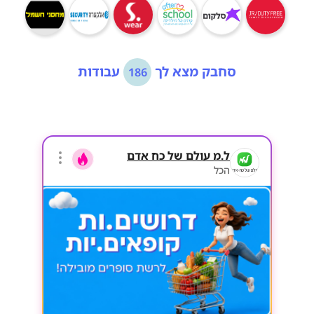
סחבק מצא לך
עבודות
186
ל.מ עולם של כח אדם
הכל