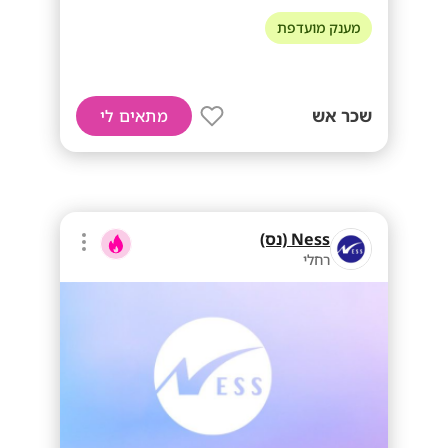
מענק מועדפת
שכר אש
מתאים לי
Ness (נס)
רחלי