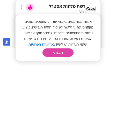
רשת מלונות אסטרל
רחלי
אנחנו משתמשים בקבצי עוגיות האוספים מזהים
מקוונים ונתוני גלישה לשיפור חווית הגלישה, ביצוע
ניתוחים סטטיסטים ופרסום. למידע נוסף על אופן
השימוש במידע, העברת המידע לצדדים שלישיים
ושינוי הגדרות יש לעיין
במדיניות הפרטיות
הבנתי
חיפוש
פרופיל
קורות חיים
יום בחיי
מענק 9K ! כולל מגורים ! פקידי/ות קבלה
רשת אסטרל
מועדפת
מענק 9K
45+
מתאים לי