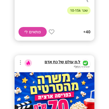
שכר 10-15k
40+
מתאים לי
ל.מ עולם של כח אדם
רחלי