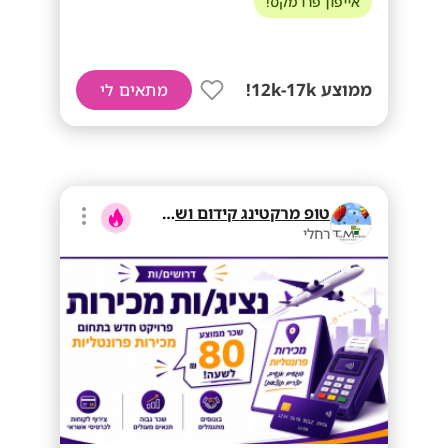
אייפון פרו מקס!
ממוצע 12k-17k!
מתאים לי
טופ מרקטינג קידום ושיווק בע"מ
רחלי