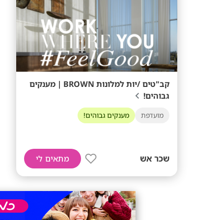
קב"טים /יות למלונות BROWN | מענקים
גבוהים!
מועדפת
מענקים גבוהים!
שכר אש
מתאים לי