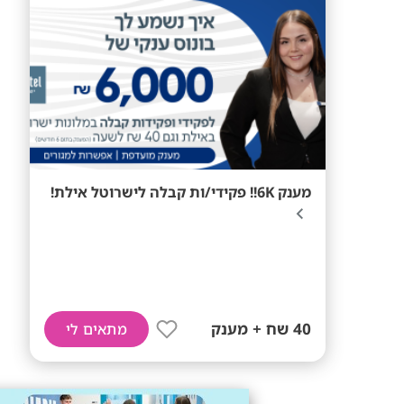
מענק 6K!! פקידי/ות קבלה לישרוטל אילת!
40 שח + מענק
מתאים לי