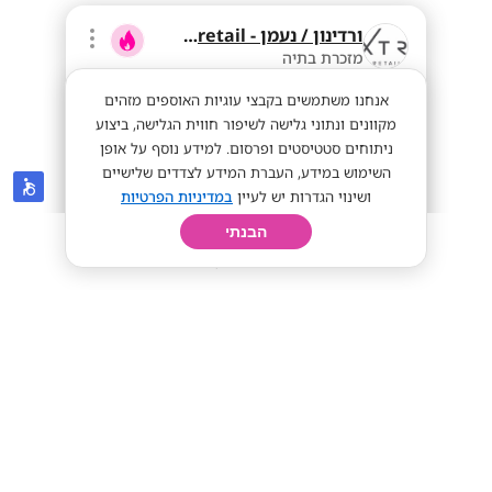
ורדינון / נעמן - extraretail
מזכרת בתיה
אנחנו משתמשים בקבצי עוגיות האוספים מזהים
מקוונים ונתוני גלישה לשיפור חווית הגלישה, ביצוע
ניתוחים סטטיסטים ופרסום. למידע נוסף על אופן
השימוש במידע, העברת המידע לצדדים שלישיים
ושינוי הגדרות יש לעיין
במדיניות הפרטיות
הבנתי
חיפוש
פרופיל
קורות חיים
יום בחיי
מנהלים/ות לנעמן & ורדינון- 8-9K ש"ח
גלובלי!!!
8-9K ש"ח גלובלי!
מתאים לי