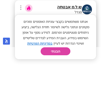
ש.ל.מ אבטחה
מגדל
אנחנו משתמשים בקבצי עוגיות האוספים מזהים
מקוונים ונתוני גלישה לשיפור חווית הגלישה, ביצוע
ניתוחים סטטיסטים ופרסום. למידע נוסף על אופן
השימוש במידע, העברת המידע לצדדים שלישיים
ושינוי הגדרות יש לעיין
במדיניות הפרטיות
הבנתי
חיפוש
פרופיל
קורות חיים
יום בחיי
שכר ממוצע 12K-16K ומגוון מענקים!! מגוון
תפקידי אבטחה באילת!
מענק מועדפת
שכר אש
מתאים לי