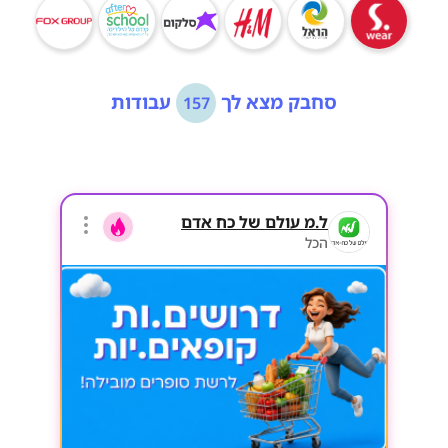
סחבק מצא לך
עבודות
157
ל.מ עולם של כח אדם
הכל