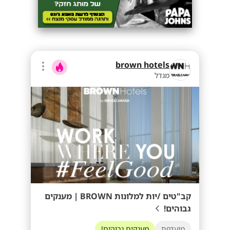
brown hotels
מגדל
קב"טים /יות למלונות BROWN | מענקים
גבוהים!
מועדפת
מענקים גבוהים!