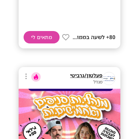
80+ לשעה בממוצע
מתאים לי
פעלטון/גרביטי
מגדל