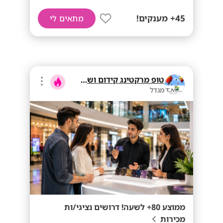
45+ מענקים!
מתאים לי
טופ מרקטינג קידום ושיווק בע"מ
מגדל
ממוצע 80+ לשעה! דרושים נציגי/ות
מכירות