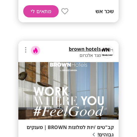
שכר אש
מתאים לי
brown hotels
מגד אלכרום
קב"טים /יות למלונות BROWN | מענקים
גבוהים!