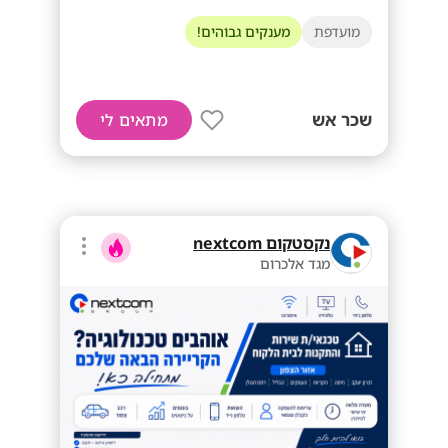
מועדפת
מענקים גבוהים!
שכר אש
מתאים לי
נקסטקום nextcom
מגד אלכרום