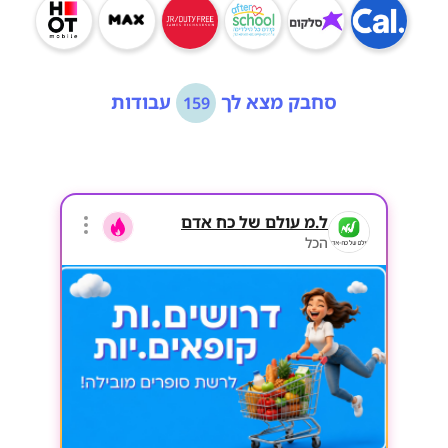
סחבק מצא לך
עבודות
159
ל.מ עולם של כח אדם
הכל