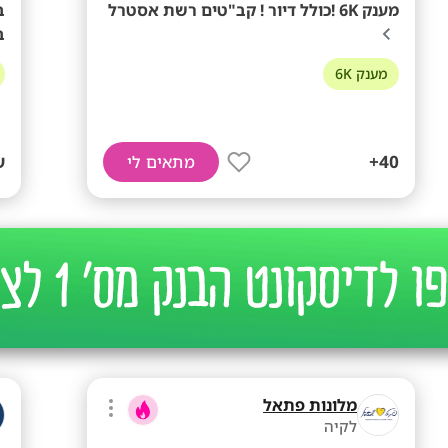
מענק 6K !כולל דיור ! קב"טים רשת אסטרל
ב
ב
מענק 6K
40+
ש
מתאים לי
מלונות פתאל
לקיה