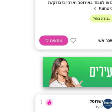
ואו לעבוד באירופה וארה״ב! בודק/ת
יטחוני!
עבודה בחול
כר אש
מתאים לי
ישרוטל
לקיה