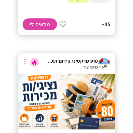
45+
מתאים לי
טופ מרקטינג קידום ושיווק בע"מ
כרמי צור