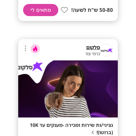
50-80 ש"ח לשעה!
מתאים לי
סלקום
כרמי צור
נציגי/ות שירות ומכירה -מענקים עד 10K
(ברוטו)!