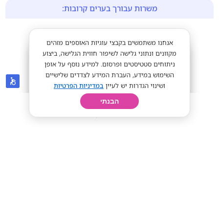
משרות עבורך בערים קרובות:
אנחנו משתמשים בקבצי עוגיות האוספים מזהים
מקוונים ונתוני גלישה לשיפור חווית הגלישה, ביצוע
דיוטי פרי/DUTY FREE
ניתוחים סטטיסטים ופרסום. למידע נוסף על אופן
מס' אזורים
השימוש במידע, העברת המידע לצדדים שלישיים
ושינוי הגדרות יש לעיין
במדיניות הפרטיות
הבנתי
חיפוש
פרופיל
קורות חיים
יום בחיי
עובדים/ות לסידור עגלות בדיוטי פרי!!
כולל הסעות