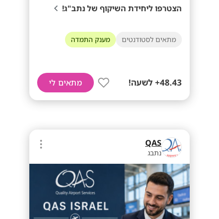
הצטרפו ליחידת השיקוף של נתב"ג!
מתאים לסטודנטים
מענק התמדה
48.43+ לשעה!
מתאים לי
QAS
נתבג