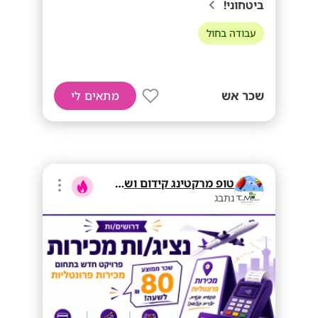
ביטחוני!
עבודה בחול
שכר אש
מתאים לי
טופ מרקטינג קידום ושיווק בע"מ
נתבג