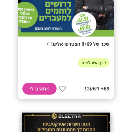
שכר של 69+!! הצטרפו אלינו!
קרן השתלמות
69+ לשעה!
מתאים לי