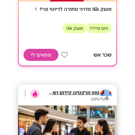
מענק 6k! סדרני סחורה לדיוטי פרי!
גיוס מיידי!
מענק 6k!
שכר אש
מתאים לי
טופ מרקטינג קידום ושיווק בע"מ
נתבג