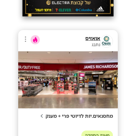
אואזיס
נתבג
מחסנאים.יות לדיוטי פרי + מענק
מענק התמדה