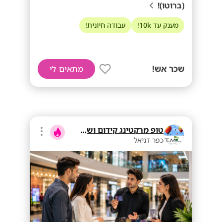
(ברוטו)!
מענק עד 10k!
עבודה חיונית!
שכר אש!
מתאים לי
טופ מרקטינג קידום ושיווק בע"מ
כפר דניאל