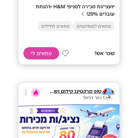
יועצי/ות מכירה לסניפי H&M ✨הנחת
עובדים 20%!
מתאים לסטודנטים
מתאים לחיילים
שכר אש!
מתאים לי
טופ מרקטינג קידום ושיווק בע"מ
כפר דניאל