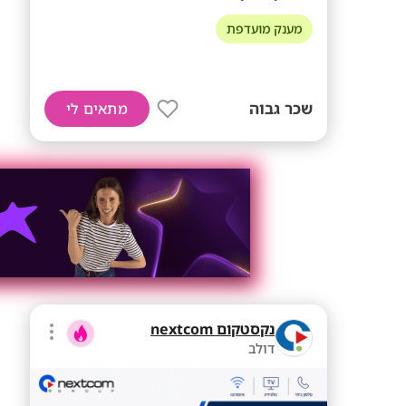
מענק מועדפת
שכר גבוה
מתאים לי
נקסטקום nextcom
דולב