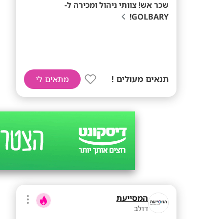
שכר אש! צוותי ניהול ומכירה ל-
GOLBARY!
תנאים מעולים !
מתאים לי
המסייעת
דולב