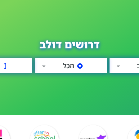
דרושים דולב
הכל
ה