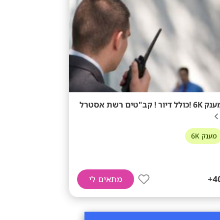
6K !כולל דיור ! קב"טים רשת אסטרל
מענק 6K
40
מתאים לי