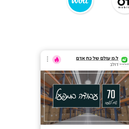
ל.מ עולם של כח אדם
דולב