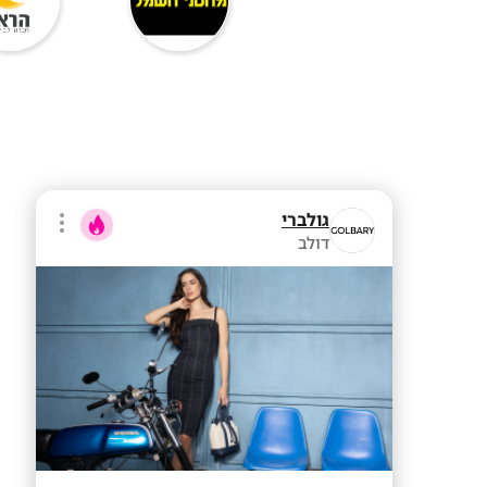
גולברי
דולב