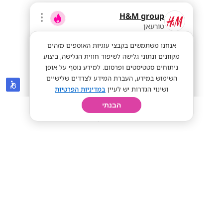
H&M group
טורעאן
אנחנו משתמשים בקבצי עוגיות האוספים מזהים
מקוונים ונתוני גלישה לשיפור חווית הגלישה, ביצוע
ניתוחים סטטיסטים ופרסום. למידע נוסף על אופן
השימוש במידע, העברת המידע לצדדים שלישיים
ושינוי הגדרות יש לעיין
במדיניות הפרטיות
הבנתי
חיפוש
פרופיל
קורות חיים
יום בחיי
יועצי/ות מכירה לסניפי H&M ✨הנחת
עובדים 20%!
מתאים לסטודנטים
מתאים לחיילים
שכר אש!
מתאים לי