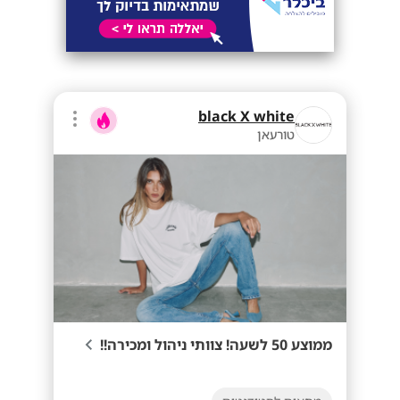
black X white
טורעאן
ממוצע 50 לשעה! צוותי ניהול ומכירה!!