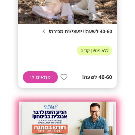
40-60 לשעה!! יועצי/ות מכירה!
ללא ניסיון קודם
40-60 לשעה!
מתאים לי