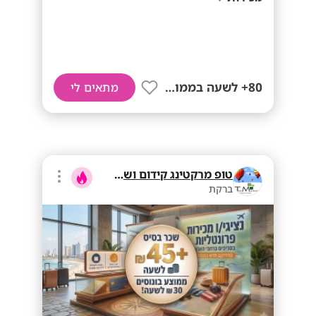
80+ לשעה בממוצע
מתאים לי
טופ מרקטינג קידום ושיווק בע"מ
ברקת