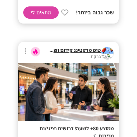
שכר גבוה ביותר!
מתאים לי
טופ מרקטינג קידום ושיווק בע"מ
ברקת
ממוצע 80+ לשעה! דרושים נציגי/ות
מכירות