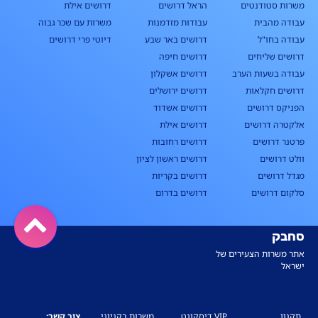
משרות סטודנטים
הראל דרושים
דרושים אילת
עבודה מהבית
עבודות מזדמנות
משרות עם שכר גבוה
עבודה בחו"ל
דרושים באר שבע
דיוטי פרי דרושים
דרושים שליחים
דרושים חיפה
עבודה בשעות הערב
דרושים אשקלון
דרושים חקלאות
דרושים ירושלים
הפניקס דרושים
דרושים אשדוד
אלקטרה דרושים
דרושים אילת
פרטנר דרושים
דרושים רחובות
וולט דרושים
דרושים ראשון לציון
מגדל דרושים
דרושים בקריות
סלקום דרושים
דרושים בדרום
סחבק
אתר משרות הצעירים של
ישראל
תקנון
VIP דיסקונט
משרות בקניוני
צור קשר: