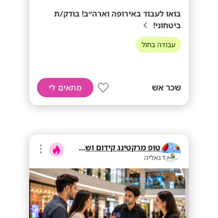
בואו לעבוד באירופה וארה״ב! בודק/ת
ביטחוני!
עבודה בחול
שכר אש
מתאים לי
טופ מרקטינג קידום ושיווק בע"מ
גאליה