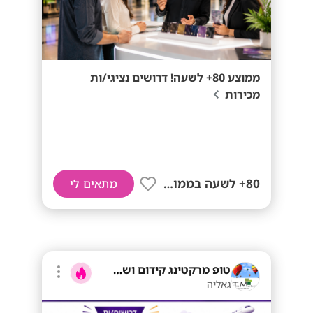
ממוצע 80+ לשעה! דרושים נציגי/ות
מכירות
80+ לשעה בממוצע
מתאים לי
טופ מרקטינג קידום ושיווק בע"מ
גאליה