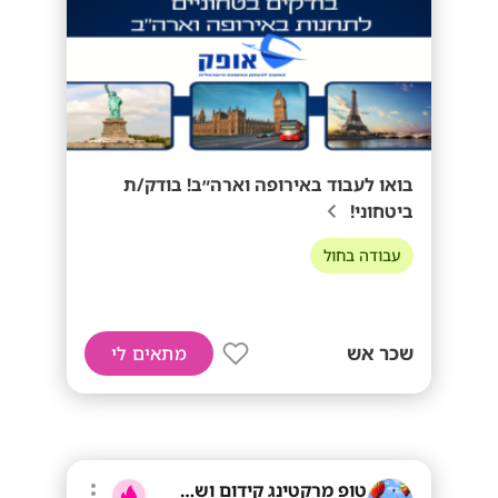
בואו לעבוד באירופה וארה״ב! בודק/ת
ביטחוני!
עבודה בחול
שכר אש
מתאים לי
טופ מרקטינג קידום ושיווק בע"מ