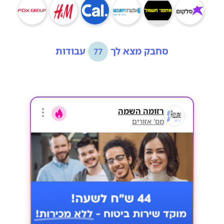
סחבק מצא לך
עבודות
77
רזומה השמה
מס' אזורים