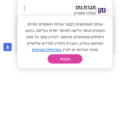
חברת נתן
מעלה שומרון
אנחנו משתמשים בקבצי עוגיות האוספים מזהים
מקוונים ונתוני גלישה לשיפור חווית הגלישה, ביצוע
ניתוחים סטטיסטים ופרסום. למידע נוסף על אופן
השימוש במידע, העברת המידע לצדדים שלישיים
ושינוי הגדרות יש לעיין
במדיניות הפרטיות
הבנתי
חיפוש
פרופיל
קורות חיים
יום בחיי
חונכות חברתית שמשנה חיים: עבודה עם
המון לב ונשמה 💙
מתאים לסטודנטים
מתאים לחיילים
45+
מתאים לי