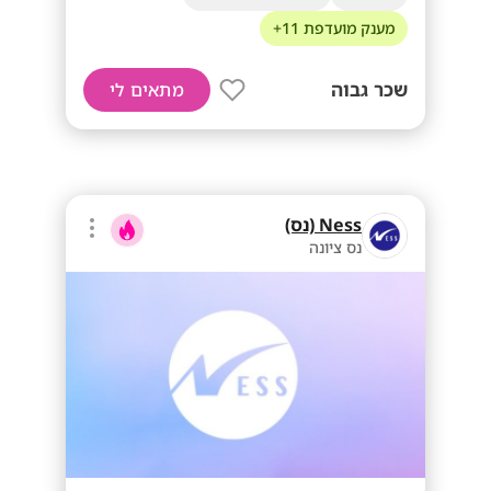
מענק מועדפת 11+
שכר גבוה
מתאים לי
Ness (נס)
נס ציונה