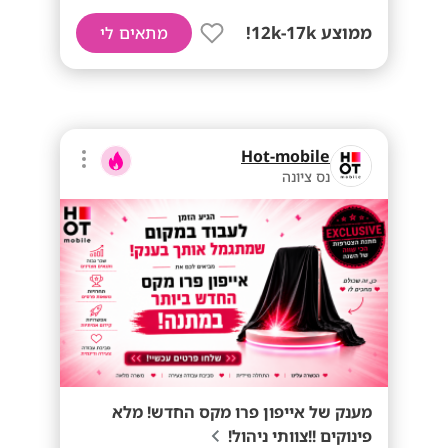
ממוצע 12k-17k!
מתאים לי
Hot-mobile
נס ציונה
מענק של אייפון פרו מקס החדש! מלא
פינוקים !!צוותי ניהול!