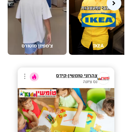
IKEA
צ'מפיון מוטורס
צהרוני טומשין-קידס
נס ציונה