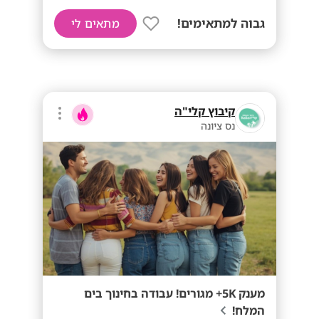
גבוה למתאימים!
מתאים לי
קיבוץ קלי"ה
נס ציונה
מענק 5K+ מגורים! עבודה בחינוך בים
המלח!