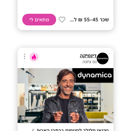
שכר 45–55 ₪ לשעה+ נסיעות!
מתאים לי
דינמיקה
נס ציונה
טכנאי סלולר לסניפים ברחבי הארץ!