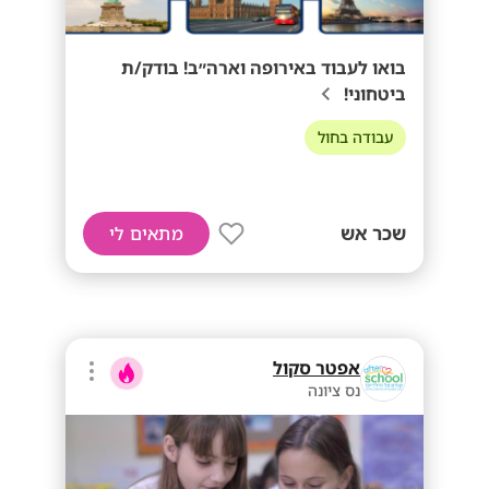
בואו לעבוד באירופה וארה״ב! בודק/ת
ביטחוני!
עבודה בחול
שכר אש
מתאים לי
אפטר סקול
נס ציונה