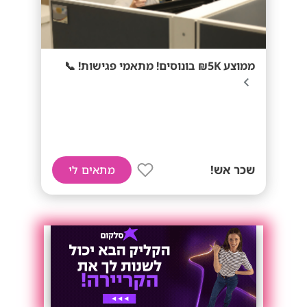
ממוצע 5K₪ בונוסים! מתאמי פגישות! 📞
שכר אש!
מתאים לי