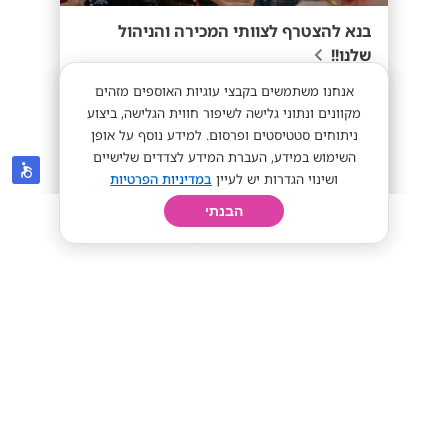
בנא להצטרף לצוותי המכירה והניהול
שלנו!!
אנחנו משתמשים בקבצי עוגיות האוספים מזהים
מתאים לסטודנטים
מקוונים ונתוני גלישה לשיפור חווית הגלישה, ביצוע
ניתוחים סטטיסטים ופרסום. למידע נוסף על אופן
השימוש במידע, העברת המידע לצדדים שלישיים
ושינוי הגדרות יש לעיין
במדיניות הפרטיות
ממוצע 45-60 לשעה!
מתאים לי
הבנתי
חיפוש
פרופיל
קורות חיים
יום בחיי
אפטר סקול
נס ציונה