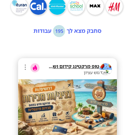
סחבק מצא לך
עבודות
195
טופ מרקטינג קידום ושיווק בע"מ
גוש עציון