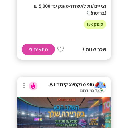
נציגים/ות לאשדוד-מענק עד 5,000 ₪
(ברוטו)!
מענק 5k!
שכר שווה!!
מתאים לי
טופ מרקטינג קידום ושיווק בע"מ
בני דרום