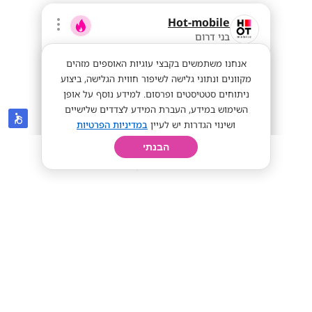
Hot-mobile
בני דרום
אנחנו משתמשים בקבצי עוגיות האוספים מזהים
מקוונים ונתוני גלישה לשיפור חווית הגלישה, ביצוע
ניתוחים סטטיסטים ופרסום. למידע נוסף על אופן
השימוש במידע, העברת המידע לצדדים שלישיים
ושינוי הגדרות יש לעיין
במדיניות הפרטיות
הבנתי
חיפוש
פרופיל
קורות חיים
יום בחיי
מענק של אייפון פרו מקס החדש! ללא
ניסיון קודם! נציגי/ות מכירה!!
אייפון פרו מקס!
ממוצע 12k-17k!
מתאים לי