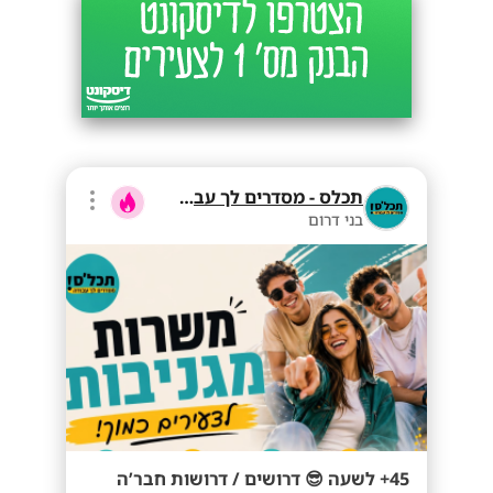
תכלס - מסדרים לך עבודה
בני דרום
45+ לשעה 😎 דרושים / דרושות חבר’ה