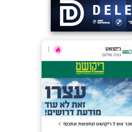
ריקושט
נווה שלום
כר אש !! ריקושט מחפשת אתכם!