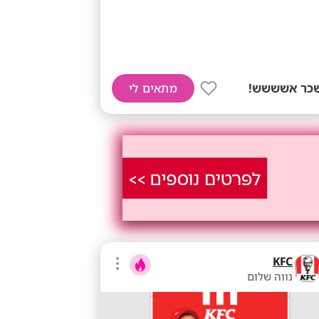
כר אשששש!
מתאים לי
KFC
נווה שלום