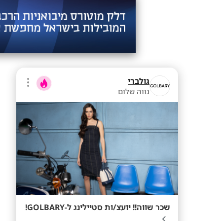
גולברי
נווה שלום
שכר שווה!! יועצ/ות סטיילינג ל-GOLBARY!