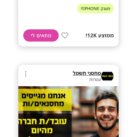
מענק IPHONE!!
ממוצע 12K!
מתאים לי
מחסני חשמל
עטרות