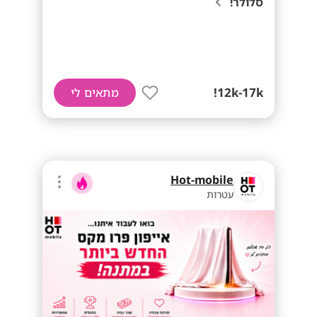
סלולר!
12k-17k!
מתאים לי
Hot-mobile
עטרות