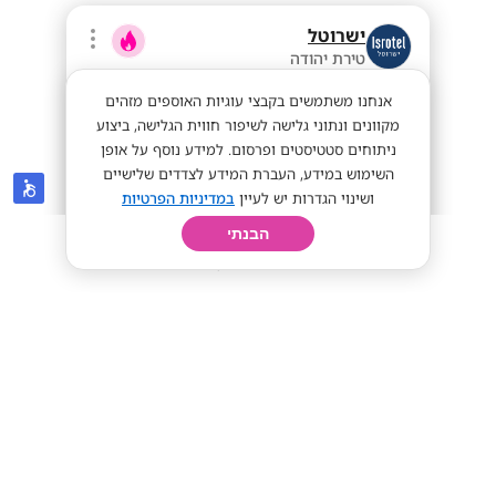
ישרוטל
טירת יהודה
אנחנו משתמשים בקבצי עוגיות האוספים מזהים
מקוונים ונתוני גלישה לשיפור חווית הגלישה, ביצוע
ניתוחים סטטיסטים ופרסום. למידע נוסף על אופן
השימוש במידע, העברת המידע לצדדים שלישיים
ושינוי הגדרות יש לעיין
במדיניות הפרטיות
הבנתי
חיפוש
פרופיל
קורות חיים
יום בחיי
מענק 6K!! פקידי/ות קבלה לישרוטל אילת!
40 שח + מענק
מתאים לי