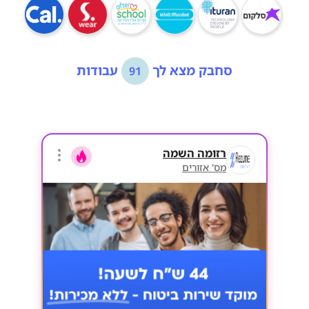
סחבק מצא לך
עבודות
91
רזומה השמה
מס' אזורים