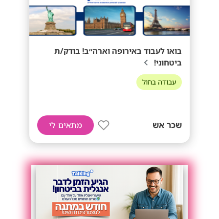
בואו לעבוד באירופה וארה״ב! בודק/ת
ביטחוני!
עבודה בחול
שכר אש
מתאים לי