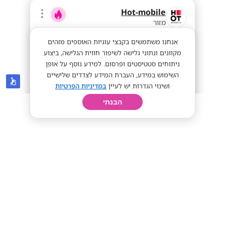
Hot-mobile
מזור
אנחנו משתמשים בקבצי עוגיות האוספים מזהים
מקוונים ונתוני גלישה לשיפור חווית הגלישה, ביצוע
ניתוחים סטטיסטים ופרסום. למידע נוסף על אופן
השימוש במידע, העברת המידע לצדדים שלישיים
ושינוי הגדרות יש לעיין
במדיניות הפרטיות
הבנתי
חיפוש
פרופיל
קורות חיים
יום בחיי
מענק של אייפון פרו מקס החדש! + שכר
מאוד גבוה!!!!!!
IPHONE PRO MAX
ממוצע 12K!
מתאים לי