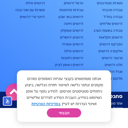
משרות סטודנטים
הראל דרושים
דרושים אילת
עבודה מהבית
עבודות מזדמנות
משרות עם שכר גבוה
עבודה בחו"ל
דרושים באר שבע
דיוטי פרי דרושים
דרושים שליחים
דרושים חיפה
עבודה בשעות הערב
דרושים אשקלון
דרושים חקלאות
דרושים ירושלים
הפניקס דרושים
דרושים אשדוד
אלקטרה דרושים
דרושים אילת
פרטנר דרושים
דרושים רחובות
וולט דרושים
דרושים ראשון לציון
מגדל דרושים
דרושים בקריות
אנחנו משתמשים בקבצי עוגיות האוספים מזהים
סלקום דרושים
דרושים בדרום
מקוונים ונתוני גלישה לשיפור חווית הגלישה, ביצוע
ניתוחים סטטיסטים ופרסום. למידע נוסף על אופן
סחבק
השימוש במידע, העברת המידע לצדדים שלישיים
אתר משרות הצעירים של
ושינוי הגדרות יש לעיין
במדיניות הפרטיות
ישראל
הבנתי
חיפוש
פרופיל
קורות חיים
יום בחיי