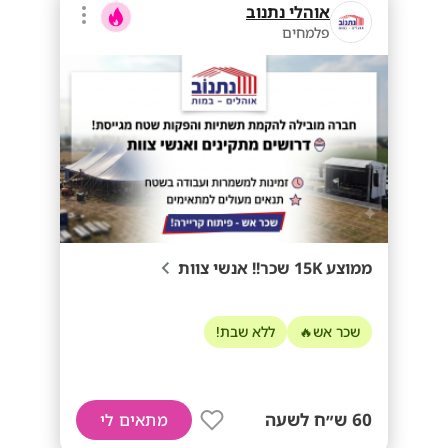
אוהלי נתנוב
פלמחים
ממוצע 15K שכר!! אנשי צוות
שכר אש🔥
ללא שבת!
60 ש״ח לשעה
מתאים לי