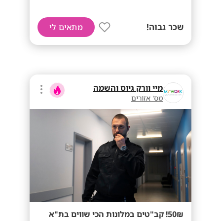
שכר גבוה!
מתאים לי
מיי וורק גיוס והשמה
מס' אזורים
50₪! קב"טים במלונות הכי שווים בת"א