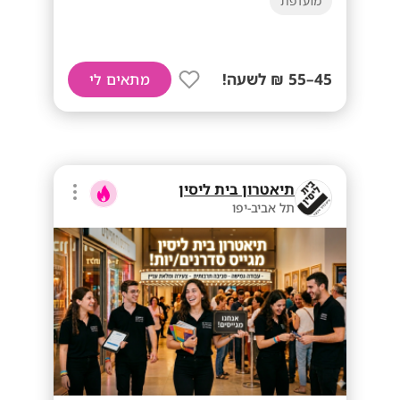
מועדפת
45–55 ₪ לשעה!
מתאים לי
תיאטרון בית ליסין
תל אביב-יפו