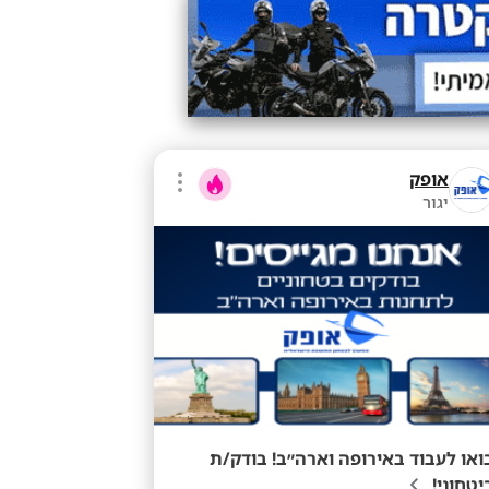
אופק
יגור
ואו לעבוד באירופה וארה״ב! בודק/ת
יטחוני!