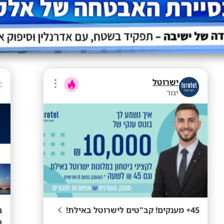
ישרוטל
יגור
45+ מענקים! קב"טים לישרוטל באילת!
ב
ב