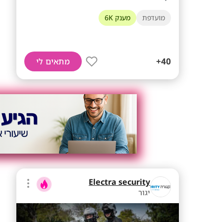
מועדפת
מענק 6K
40+
מתאים לי
Electra security
יגור