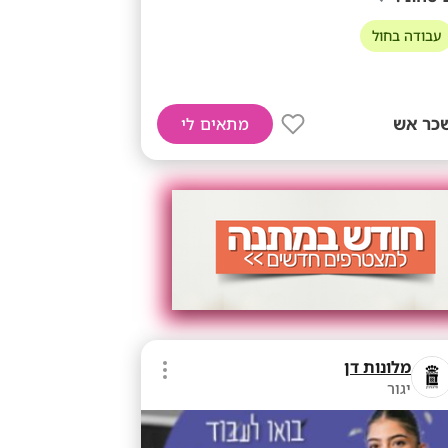
עבודה בחול
כר אש
מתאים לי
מלונות דן
יגור