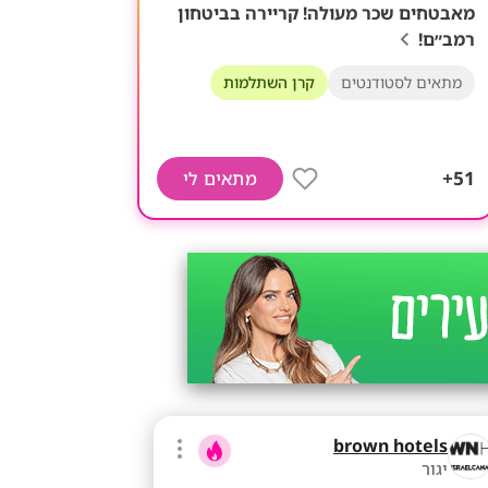
מאבטחים שכר מעולה! קריירה בביטחון
רמב״ם!
מתאים לסטודנטים
קרן השתלמות
51+
מתאים לי
brown hotels
יגור