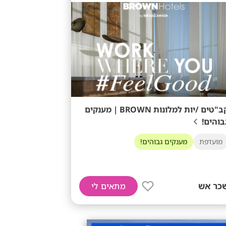
קב"טים /יות למלונות BROWN | מענקים
בוהים!
מועדפת
מענקים גבוהים!
כר אש
מתאים לי