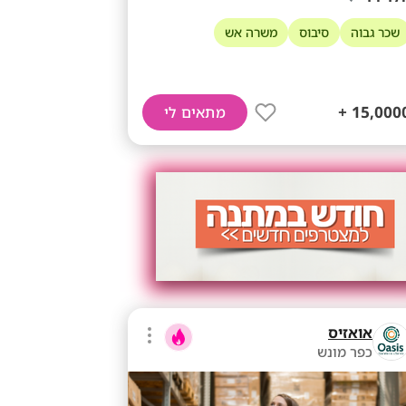
שכר גבוה
סיבוס
משרה אש
15,0000 
מתאים לי
אואזיס
כפר מונש