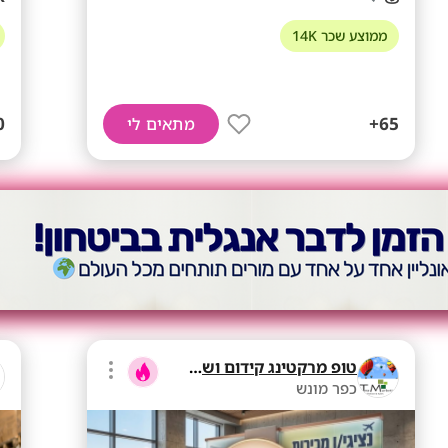
ממוצע שכר 14K
+
65+
מתאים לי
טופ מרקטינג קידום ושיווק בע"מ
כפר מונש