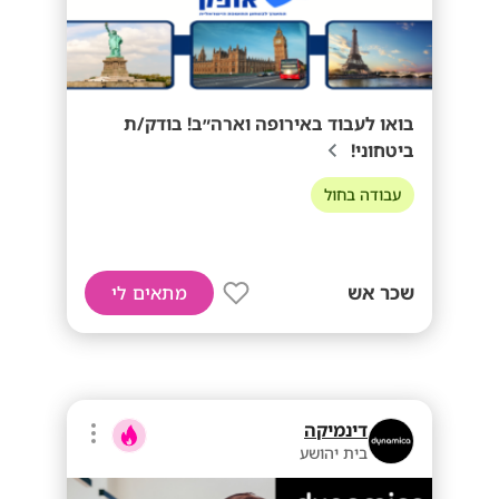
בואו לעבוד באירופה וארה״ב! בודק/ת
ביטחוני!
עבודה בחול
שכר אש
מתאים לי
דינמיקה
בית יהושע