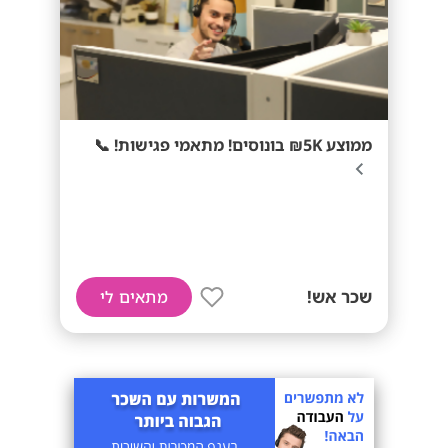
ממוצע 5K₪ בונוסים! מתאמי פגישות! 📞
שכר אש!
מתאים לי