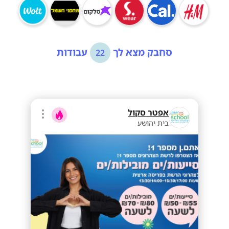
סחבק מצא לך
עבודות
22
אפטר סקול
בית יהושע