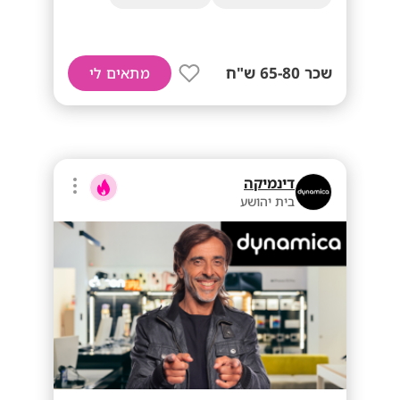
שכר 65-80 ש"ח
מתאים לי
דינמיקה
בית יהושע