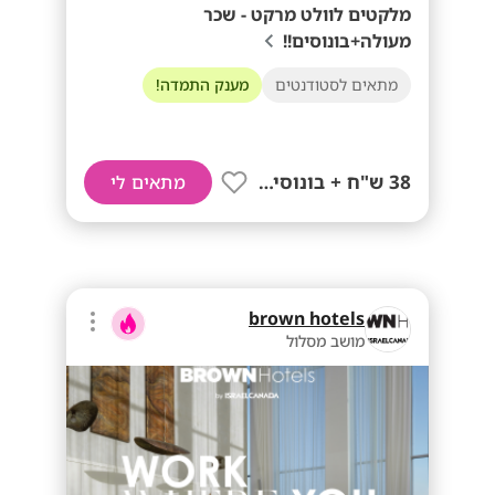
מלקטים לוולט מרקט - שכר
מעולה+בונוסים!!
מתאים לסטודנטים
מענק התמדה!
38 ש"ח + בונוסים!!
מתאים לי
brown hotels
מושב מסלול