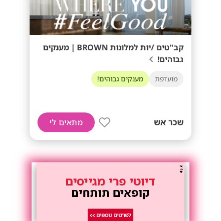
קב"טים /יות למלונות BROWN | מענקים
גבוהים!
מועדפת
מענקים גבוהים!
שכר אש
מתאים לי