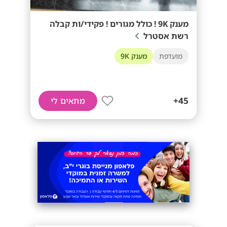
מענק 9K ! כולל מגורים ! פקידי/ות קבלה
רשת אסטרל
מועדפת
מענק 9K
45+
מתאים לי