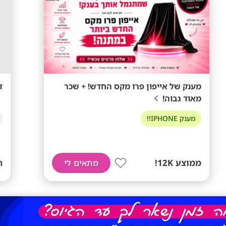
מענק של אייפון פרו מקס החדש! + שכר
ד
מאוד גבוה!
מענק IPHONE!!
ממוצע 12K!
ת
מתאים לי