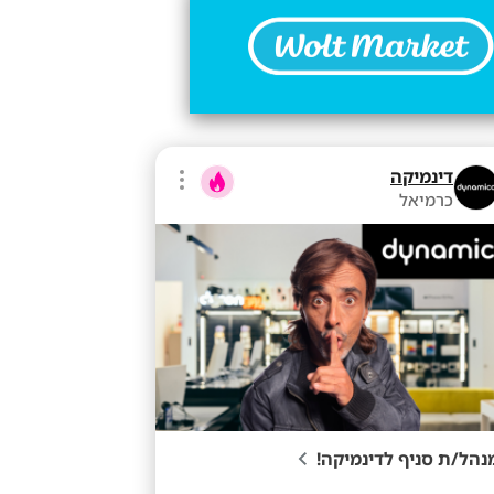
דינמיקה
כרמיאל
נהל/ת סניף לדינמיקה!