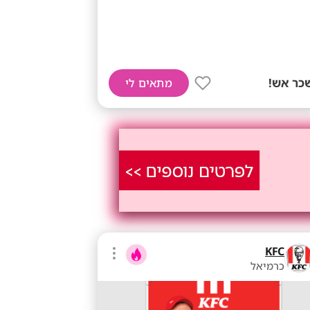
כר אש!
מתאים לי
KFC
כרמיאל