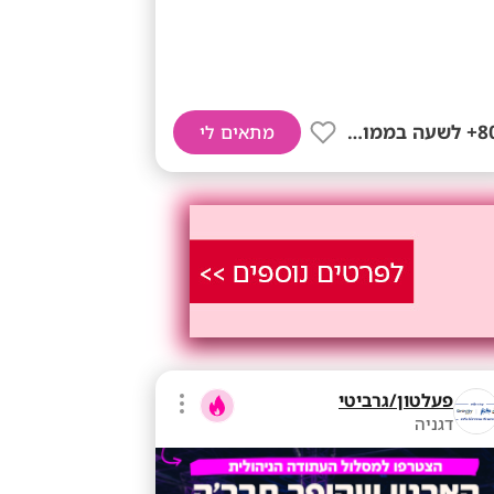
80+ לשעה בממוצע
מתאים לי
פעלטון/גרביטי
דגניה