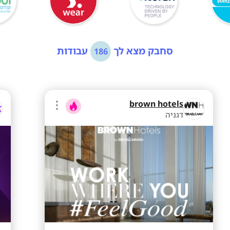
סחבק מצא לך
עבודות
186
brown hotels
דגניה