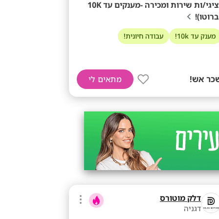
נציגי/ות שירות ומכירה -מענקים עד 10K
ברוטו)!
מענק עד 10k!
עבודה חיונית!
כר אש!
מתאים לי
דלק מוטורס
דגניה