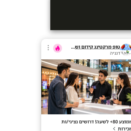
טופ מרקטינג קידום ושיווק בע"מ
דגניה
ממוצע 80+ לשעה! דרושים נציגי/ות
כירות