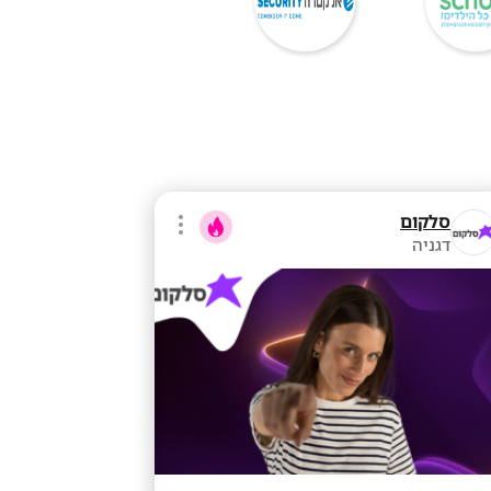
סלקום
דגניה