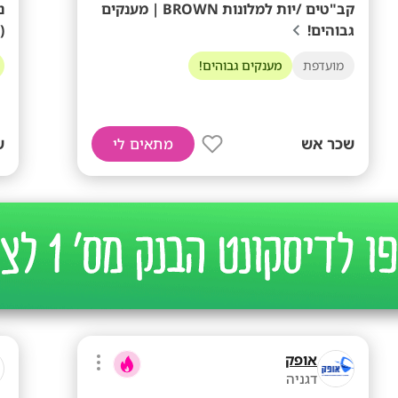
קב"טים /יות למלונות BROWN | מענקים
גבוהים!
(
מועדפת
מענקים גבוהים!
שכר אש
ש
מתאים לי
אופק
דגניה