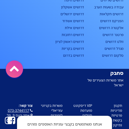
דרושים שליחים
דרושים חיפה
עבודה בשעות הערב
דרושים אשקלון
דרושים חקלאות
דרושים ירושלים
הפניקס דרושים
דרושים אשדוד
אלקטרה דרושים
דרושים אילת
פרטנר דרושים
דרושים רחובות
וולט דרושים
דרושים ראשון לציון
מגדל דרושים
דרושים בקריות
סלקום דרושים
דרושים בדרום
סחבק
אתר משרות הצעירים של
ישראל
תקנון
VIP דיסקונט
משרות בקניוני
צור קשר:
מדיניות
מועדפת
עזריאלי
073-3744117
פרטיות
חיילים
לימודים
אחד העם 9, תל
בקשת עיון
סטודנטים
התנדבות
אביב
אנחנו משתמשים בקבצי עוגיות האוספים מזהים
ותיקון מידע
עבודה בחו"ל
בדיקת החזר
תקנון>>