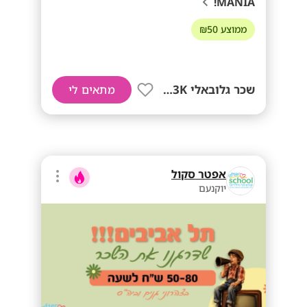
MANIA!
ממוצע ₪50
שכר גלובאלי 13K! + בונוסים!!
מתאים לי
אפטר סקול
יוקנעם