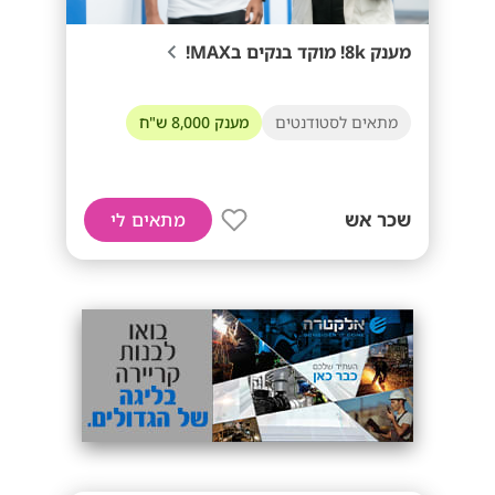
מענק 8k! מוקד בנקים בMAX!
מתאים לסטודנטים
מענק 8,000 ש"ח
שכר אש
מתאים לי