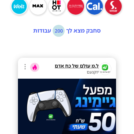
סחבק מצא לך
עבודות
200
ל.מ עולם של כח אדם
יוקנעם