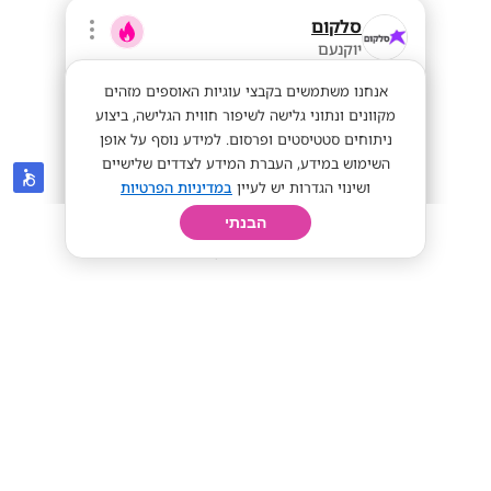
סלקום
יוקנעם
אנחנו משתמשים בקבצי עוגיות האוספים מזהים
מקוונים ונתוני גלישה לשיפור חווית הגלישה, ביצוע
ניתוחים סטטיסטים ופרסום. למידע נוסף על אופן
השימוש במידע, העברת המידע לצדדים שלישיים
ושינוי הגדרות יש לעיין
במדיניות הפרטיות
הבנתי
חיפוש
פרופיל
קורות חיים
יום בחיי
נציגי/ות שירות ומכירה -מענקים עד 10K
(ברוטו)!
מענק עד 10k!
עבודה חיונית!
שכר אש!
מתאים לי