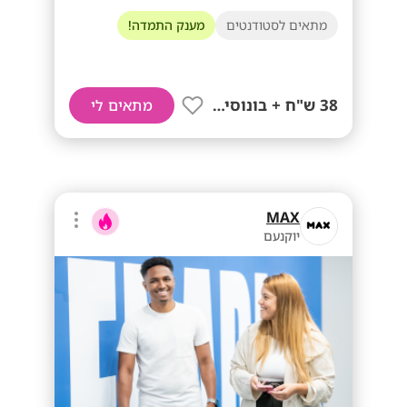
מתאים לסטודנטים
מענק התמדה!
38 ש"ח + בונוסים!!
מתאים לי
MAX
יוקנעם