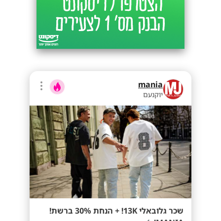
mania
יוקנעם
שכר גלובאלי 13K! + הנחת 30% ברשת!