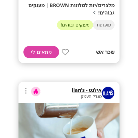
מלצרים/יות למלונות BROWN | מענקים
גבוהים!
מועדפת
מענקים גבוהים!
שכר אש
מתאים לי
אילנס - ilan's
מגדל העמק