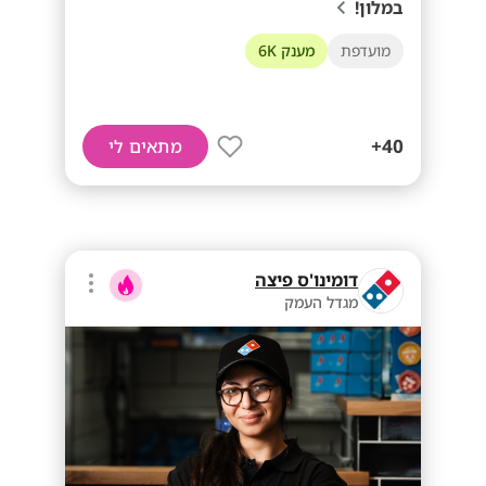
במלון!
מועדפת
מענק 6K
40+
מתאים לי
דומינו'ס פיצה
מגדל העמק