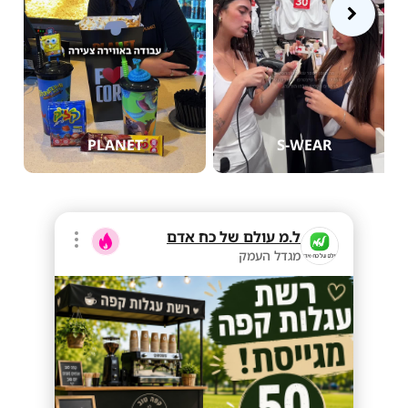
PLANET
S-WEAR
ל.מ עולם של כח אדם
מגדל העמק