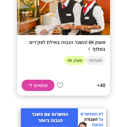
מענק 6K !השכר הגבוה באילת לצק'רים
במלון!
מועדפת
מענק 6K
40+
מתאים לי