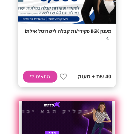
מענק 6K!! פקידי/ות קבלה לישרוטל אילת!
40 שח + מענק
מתאים לי