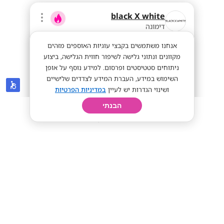
black X white
דימונה
אנחנו משתמשים בקבצי עוגיות האוספים מזהים
מקוונים ונתוני גלישה לשיפור חווית הגלישה, ביצוע
ניתוחים סטטיסטים ופרסום. למידע נוסף על אופן
השימוש במידע, העברת המידע לצדדים שלישיים
ושינוי הגדרות יש לעיין
במדיניות הפרטיות
הבנתי
חיפוש
פרופיל
קורות חיים
יום בחיי
ממוצע 50 לשעה! צוותי ניהול ומכירה!!
מתאים לסטודנטים
50+
מתאים לי