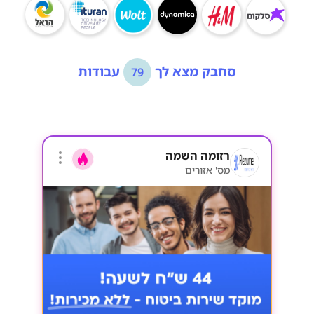
סחבק מצא לך
עבודות
79
רזומה השמה
מס' אזורים