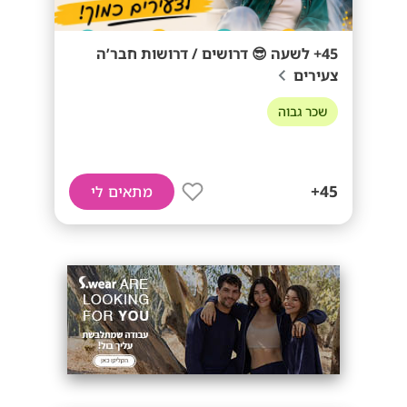
45+ לשעה 😎 דרושים / דרושות חבר’ה
צעירים
שכר גבוה
45+
מתאים לי