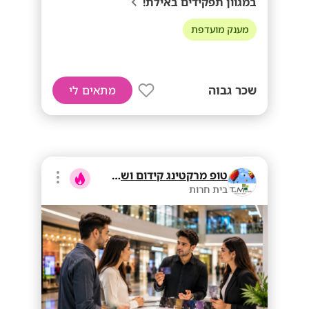
במגוון תפקידים באילת!
מענק מועדפת
שכר גבוה
מתאים לי
טופ מרקטינג קידום ושיווק בע"מ
בית חרות