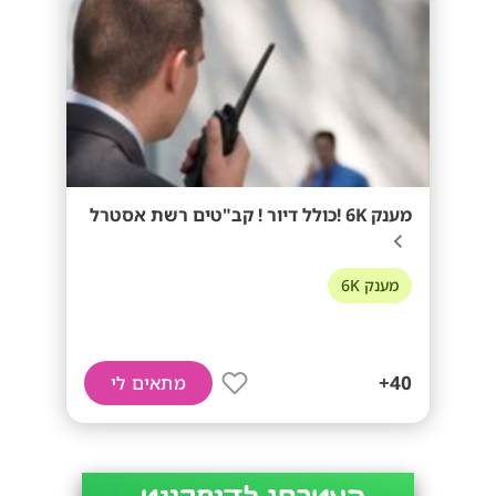
מענק 6K !כולל דיור ! קב"טים רשת אסטרל
מענק 6K
40+
מתאים לי