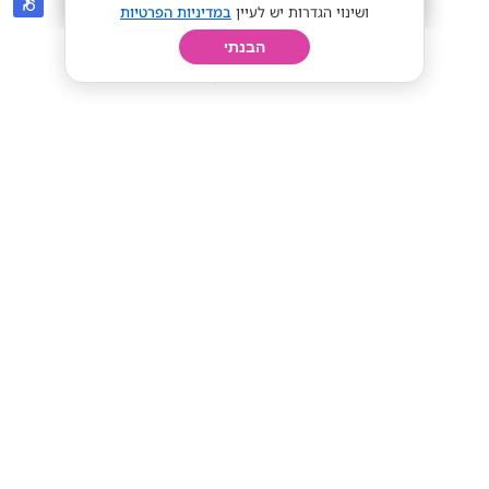
ושינוי הגדרות יש לעיין
במדיניות הפרטיות
הבנתי
חיפוש
פרופיל
קורות חיים
יום בחיי
בנא משקאות
באר שבע
בנא להצטרף לצוותי המכירה והניהול
שלנו!!
מתאים לסטודנטים