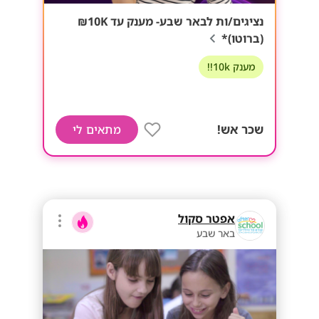
נציגים/ות לבאר שבע- מענק עד 10K₪
(ברוטו)*
מענק 10k!!
שכר אש!
מתאים לי
אפטר סקול
באר שבע