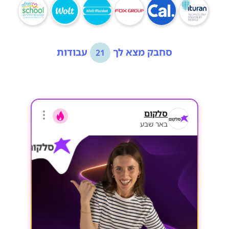
סחבק מצא לך
עבודות
21
סלקום
באר שבע