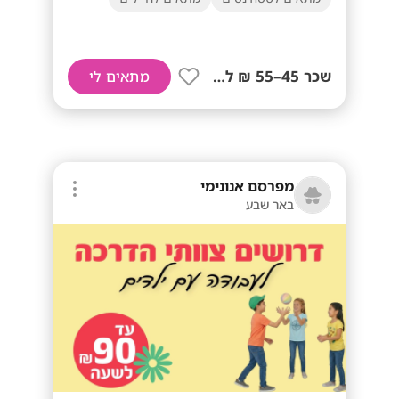
שכר 45–55 ₪ לשעה+ נסיעות!
מתאים לי
מפרסם אנונימי
באר שבע