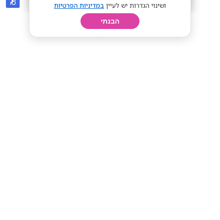
ושינוי הגדרות יש לעיין
במדיניות הפרטיות
הבנתי
חיפוש
פרופיל
קורות חיים
יום בחיי
רשת מלונות אסטרל
באר שבע
מענק 6K !השכר הגבוה באילת למלצרים
במלון!
מענק 6K