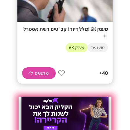
מענק 6K !כולל דיור ! קב"טים רשת אסטרל
מועדפת
מענק 6K
40+
מתאים לי