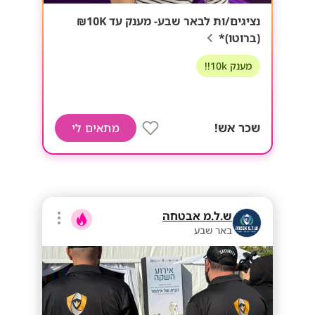
נציגים/ות לבאר שבע- מענק עד 10K₪
(ברוטו)*
מענק 10k!!
שכר אש!
מתאים לי
ש.ל.מ אבטחה
באר שבע