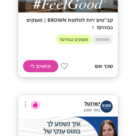
קב"טים /יות למלונות BROWN | מענקים
גבוהים!
מועדפת
מענקים גבוהים!
שכר אש
מתאים לי
ישרוטל
באר שבע