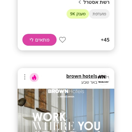
רשת אסטרל
מועדפת
מענק 9K
45+
מתאים לי
brown hotels
באר שבע