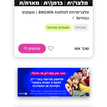
מלצרים/יות למלונות BROWN | מענקים
גבוהים!
מועדפת
מענקים גבוהים!
שכר אש
מתאים לי