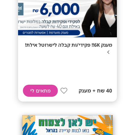
מענק 6K!! פקידי/ות קבלה לישרוטל אילת!
40 שח + מענק
מתאים לי