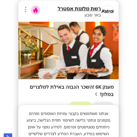
רשת מלונות אסטרל
באר שבע
מענק 6K !השכר הגבוה באילת למלצרים
במלון!
מועדפת
מענק 6K
אנחנו משתמשים בקבצי עוגיות האוספים מזהים
מקוונים ונתוני גלישה לשיפור חווית הגלישה, ביצוע
ניתוחים סטטיסטים ופרסום. למידע נוסף על אופן
40+
מתאים לי
השימוש במידע, העברת המידע לצדדים שלישיים