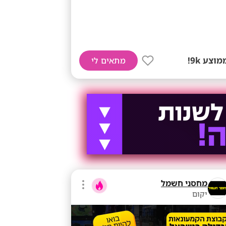
מוצע 9k!
מתאים לי
מחסני חשמל
יקום