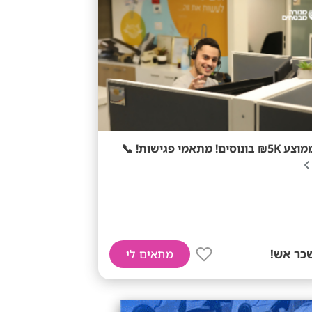
ע 5K₪ בונוסים! מתאמי פגישות! 📞
כר אש!
מתאים לי