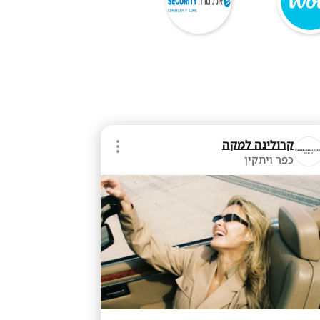
קרולינה למקה
כפר ויתקין