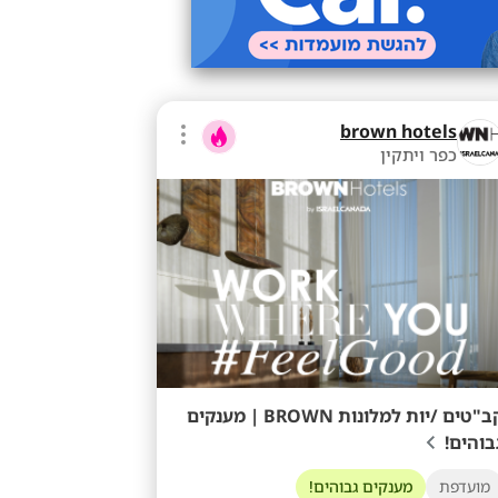
brown hotels
כפר ויתקין
קב"טים /יות למלונות BROWN | מענקים
בוהים!
מועדפת
מענקים גבוהים!