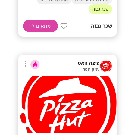
שכר גבוה
שכר גבוה
מתאים לי
פיצה האט
עמק חפר