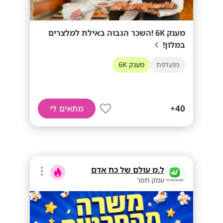
מענק 6K !השכר הגבוה באילת למלצרים
במלון!
מועדפת
מענק 6K
40+
מתאים לי
ל.מ עולם של כח אדם
עמק חפר