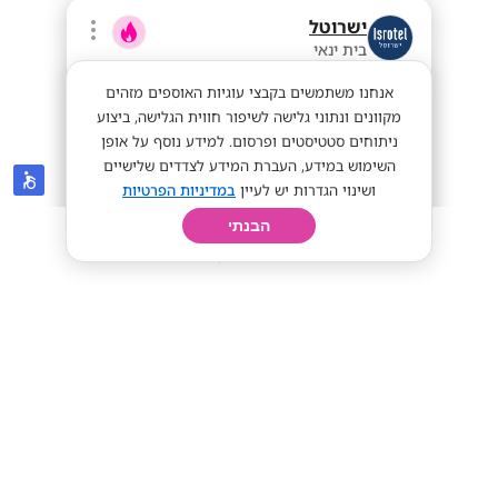
ישרוטל
בית ינאי
אנחנו משתמשים בקבצי עוגיות האוספים מזהים
מקוונים ונתוני גלישה לשיפור חווית הגלישה, ביצוע
ניתוחים סטטיסטים ופרסום. למידע נוסף על אופן
השימוש במידע, העברת המידע לצדדים שלישיים
ושינוי הגדרות יש לעיין
במדיניות הפרטיות
הבנתי
חיפוש
פרופיל
קורות חיים
יום בחיי
מענק 6K!! פקידי/ות קבלה לישרוטל אילת!
40 שח + מענק
מתאים לי