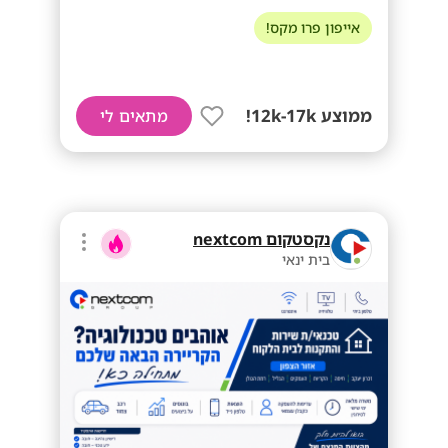
אייפון פרו מקס!
ממוצע 12k-17k!
מתאים לי
נקסטקום nextcom
בית ינאי