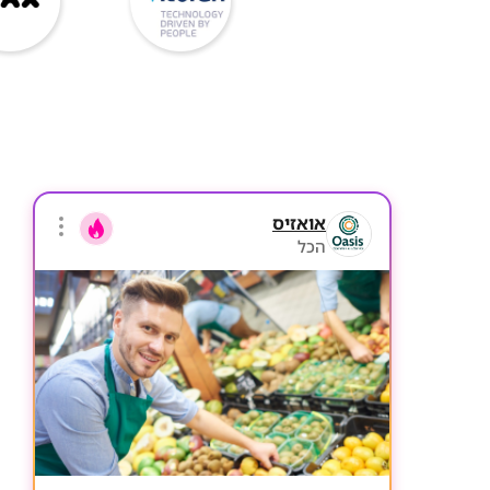
אואזיס
הכל