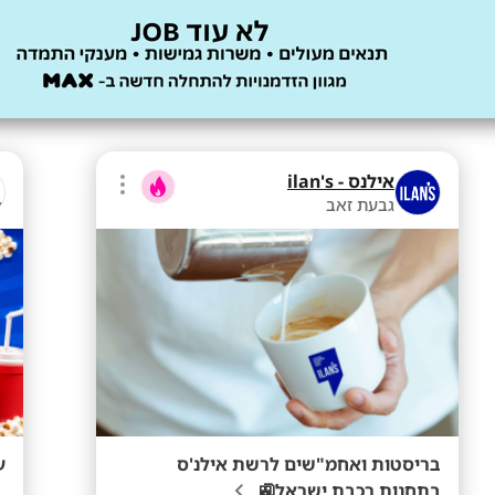
אילנס - ilan's
גבעת זאב
בריסטות ואחמ"שים לרשת אילנ'ס
ע
בתחנות רכבת ישראל🚉