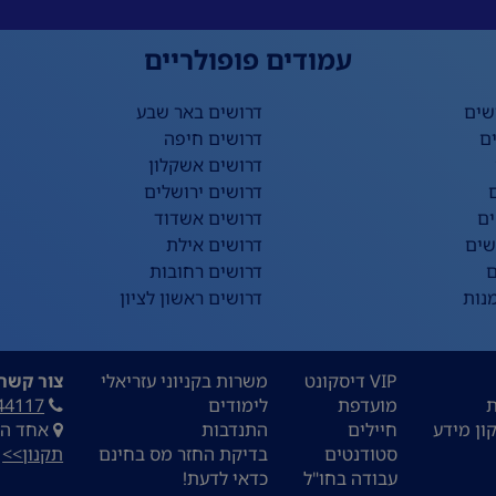
עמודים פופולריים
שים
דרושים באר שבע
ם
דרושים חיפה
דרושים אשקלון
דרושים ירושלים
ים
דרושים אשדוד
שים
דרושים אילת
ם
דרושים רחובות
נות
דרושים ראשון לציון
VIP דיסקונט
משרות בקניוני עזריאלי
צור קשר:
ת
מועדפת
לימודים
44117
ון מידע
חיילים
התנדבות
אחד העם 9, ת
סטודנטים
בדיקת החזר מס בחינם
תקנון>>
עבודה בחו"ל
כדאי לדעת!