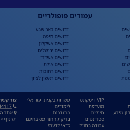
עמודים פופולריים
שים
דרושים באר שבע
ם
דרושים חיפה
דרושים אשקלון
דרושים ירושלים
ים
דרושים אשדוד
שים
דרושים אילת
ם
דרושים רחובות
נות
דרושים ראשון לציון
VIP דיסקונט
משרות בקניוני עזריאלי
צור קשר:
ת
מועדפת
לימודים
44117
ון מידע
חיילים
התנדבות
אחד העם 9, ת
סטודנטים
בדיקת החזר מס בחינם
תקנון>>
עבודה בחו"ל
כדאי לדעת!